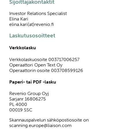
Sijoittajakontaktit
Investor Relations Specialist
Elina Kari
elina.kari(at)revenio.fi
Laskutusosoitteet
Verkkolasku
Verkkolaskuosoite 003717006257
Operaattori Open Text Oy
Operaattorin osoite 003708599126
Paperi- tai PDF -lasku
Revenio Group Oyj
Sarjanr 16806275
PL 4000
00019 SSC
Skannauspalvelun sähköpostiosoite on
scanning.europe@liaison.com