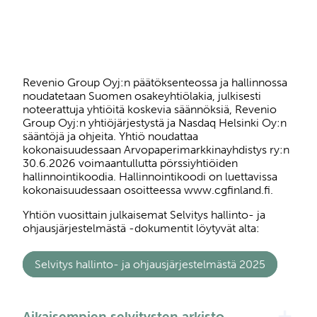
Revenio Group Oyj:n päätöksenteossa ja hallinnossa
noudatetaan Suomen osakeyhtiölakia, julkisesti
noteerattuja yhtiöitä koskevia säännöksiä, Revenio
Group Oyj:n yhtiöjärjestystä ja Nasdaq Helsinki Oy:n
sääntöjä ja ohjeita. Yhtiö noudattaa
kokonaisuudessaan Arvopaperimarkkinayhdistys ry:n
30.6.2026 voimaantullutta pörssiyhtiöiden
hallinnointikoodia. Hallinnointikoodi on luettavissa
kokonaisuudessaan osoitteessa www.cgfinland.fi.
Yhtiön vuosittain julkaisemat Selvitys hallinto- ja
ohjausjärjestelmästä -dokumentit löytyvät alta:
Selvitys hallinto- ja ohjausjärjestelmästä 2025
add
Aikaisempien selvitysten arkisto