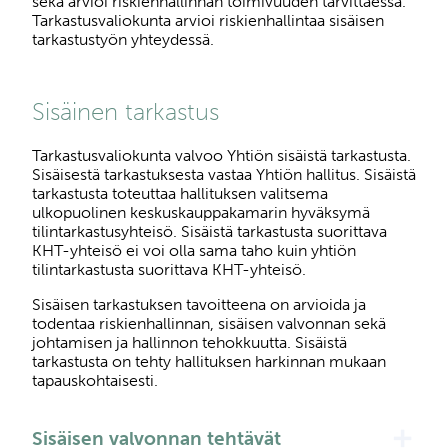
sekä arvioi riskienhallinnan toimivuuden tarvittaessa.
Tarkastusvaliokunta arvioi riskienhallintaa sisäisen
tarkastustyön yhteydessä.
Sisäinen tarkastus
Tarkastusvaliokunta valvoo Yhtiön sisäistä tarkastusta.
Sisäisestä tarkastuksesta vastaa Yhtiön hallitus. Sisäistä
tarkastusta toteuttaa hallituksen valitsema
ulkopuolinen keskuskauppakamarin hyväksymä
tilintarkastusyhteisö. Sisäistä tarkastusta suorittava
KHT-yhteisö ei voi olla sama taho kuin yhtiön
tilintarkastusta suorittava KHT-yhteisö.
Sisäisen tarkastuksen tavoitteena on arvioida ja
todentaa riskienhallinnan, sisäisen valvonnan sekä
johtamisen ja hallinnon tehokkuutta. Sisäistä
tarkastusta on tehty hallituksen harkinnan mukaan
tapauskohtaisesti.
add
Sisäisen valvonnan tehtävät