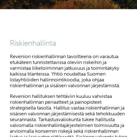
Riskienhallinta
Revenion riskienhallinnan tavoitteena on varautua
etukäteen tunnistettavissa oleviin riskeihin ja
varmistaa liiketoiminnan jatkuvuus ja toimintakyky
kaikissa tilanteissa. Yhtiö noudattaa Suomen
listayhtiöiden hallinnointikoodia, joka ohjaa
riskienhallinnan ja sisäisen valvonnan järjestämistä.
Revenion hallituksen tehtäviin kuuluu vahvistaa
riskienhallinnan periaatteet ja painopisteet
strategisella tasolla. Hallitus vastaa riskienhallinnan ja
sisäisen valvonnan järjestämisestä sekä tehokkuuden
seurannasta. Tarkastusvaliokunta tukee hallitusta
valvomalla riskienhallintajärjestelmien toimivuutta ja
arvioimalla konsernin riskejä sekä riskienhallinnan
laatua ja laajuuden riittävyyttä. Sisäinen valvonta tukee