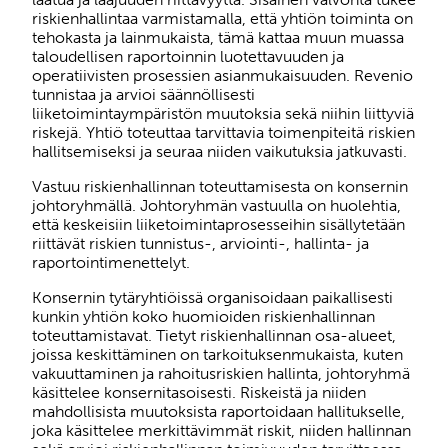
riskienhallintaa varmistamalla, että yhtiön toiminta on
tehokasta ja lainmukaista, tämä kattaa muun muassa
taloudellisen raportoinnin luotettavuuden ja
operatiivisten prosessien asianmukaisuuden. Revenio
tunnistaa ja arvioi säännöllisesti
liiketoimintaympäristön muutoksia sekä niihin liittyviä
riskejä. Yhtiö toteuttaa tarvittavia toimenpiteitä riskien
hallitsemiseksi ja seuraa niiden vaikutuksia jatkuvasti.
Vastuu riskienhallinnan toteuttamisesta on konsernin
johtoryhmällä. Johtoryhmän vastuulla on huolehtia,
että keskeisiin liiketoimintaprosesseihin sisällytetään
riittävät riskien tunnistus-, arviointi-, hallinta- ja
raportointimenettelyt.
Konsernin tytäryhtiöissä organisoidaan paikallisesti
kunkin yhtiön koko huomioiden riskienhallinnan
toteuttamistavat. Tietyt riskienhallinnan osa-alueet,
joissa keskittäminen on tarkoituksenmukaista, kuten
vakuuttaminen ja rahoitusriskien hallinta, johtoryhmä
käsittelee konsernitasoisesti. Riskeistä ja niiden
mahdollisista muutoksista raportoidaan hallitukselle,
joka käsittelee merkittävimmät riskit, niiden hallinnan