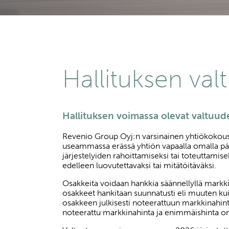
Hallituksen val
Hallituksen voimassa olevat valtuu
Revenio Group Oyj:n varsinainen yhtiökokou
useammassa erässä yhtiön vapaalla omalla pä
järjestelyiden rahoittamiseksi tai toteuttamis
edelleen luovutettavaksi tai mitätöitäväksi.
Osakkeita voidaan hankkia säännellyllä markkin
osakkeet hankitaan suunnatusti eli muuten ku
osakkeen julkisesti noteerattuun markkinahint
noteerattu markkinahinta ja enimmäishinta o