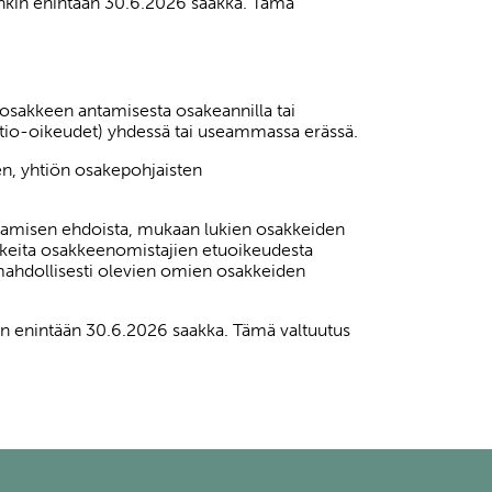
enkin enintään 30.6.2026 saakka. Tämä
 osakkeen antamisesta osakeannilla tai
optio-oikeudet) yhdessä tai useammassa erässä.
en, yhtiön osakepohjaisten
 antamisen ehdoista, mukaan lukien osakkeiden
akkeita osakkeenomistajien etuoikeudesta
 mahdollisesti olevien omien osakkeiden
in enintään 30.6.2026 saakka. Tämä valtuutus