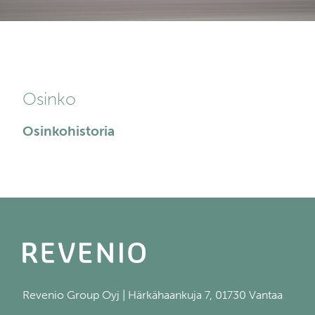
Osinko
Osinkohistoria
Revenio Group Oyj | Härkähaankuja 7, 01730 Vantaa